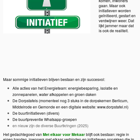
komen, inwoners
gaan. Maar ook
initiatieven worden
geïnitieerd, gestart en
verdwijnen weer. Dat
lijkt jammer maar dat
is ook de realiteit.
Maar sommige initiatieven blijven bestaan en zijn succesvol:
Alle acties van het Energieteam: energiebesparing, isolatie en
zonnepanelen, water afkoppelen en groen daken
De Dorpstafels (momenteel nog 3 stuks in de dorpskernen Berlicum,
Middelrode en Gemonde en een digitale website: www.dorpstafel.nl)
De buurtinitiatieven (divers)
De buurtpreventie Whatsapp-groepen
en nieuw zijn de diverse Buurtkringen (2025)
Het gedachtegoed van
Met elkaar voor Mekaar
blijft ook bestaan: regie in
eigen handen, inwoners met elkaar verbinden en initiatieven oppakken die in