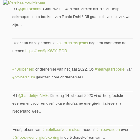
RT
@janrotmans
: Gaan we nu werkelijk termen als 'dik' en 'lelijk'
schrappen in de boeken van Roald Dahl? Dit gaat toch veel te ver, we
zijn…
Daar kan onze gemeente
#st_michielsgestel
nog een voorbeeld aan
nemen
https://t.co/9gK6AYeRQB
@Durpsherd
ondernemer van het jaar 2022. Op
#nieuwjaarsborrel
van
@ovberlicum
gekozen door ondernemers.
RT
@LandelijkeNMF
: Dinsdag 14 februari 2023 vindt het grootste
evenement voor en over lokale duurzame energie-initiatieven in
Nederland wee…
Energieteam van
#metelkaarvoormekaar
houdt 5
#infoavonden
over
#Gripopuwenergierekening
in de 5 dorpskernen van…