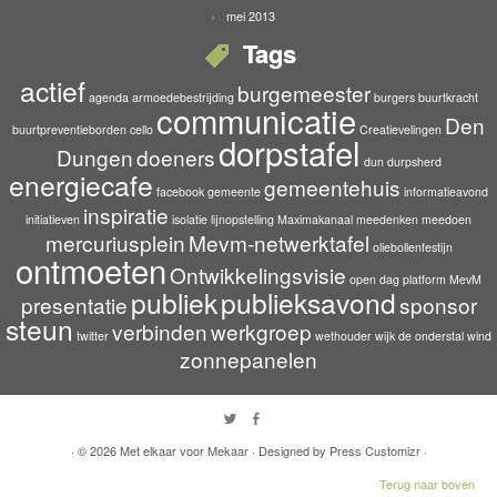
mei 2013
Tags
actief
burgemeester
agenda
armoedebestrijding
burgers
buurtkracht
communicatie
Den
buurtpreventieborden
cello
Creatievelingen
dorpstafel
Dungen
doeners
dun durpsherd
energiecafe
gemeentehuis
facebook
gemeente
informatieavond
inspiratie
initiatieven
isolatie
lijnopstelling
Maximakanaal
meedenken
meedoen
mercuriusplein
Mevm-netwerktafel
oliebollenfestijn
ontmoeten
Ontwikkelingsvisie
open dag
platform MevM
publiek
publieksavond
presentatie
sponsor
steun
verbinden
werkgroep
twitter
wethouder
wijk de onderstal
wind
zonnepanelen
· © 2026
Met elkaar voor Mekaar
· Designed by
Press Customizr
·
Terug naar boven