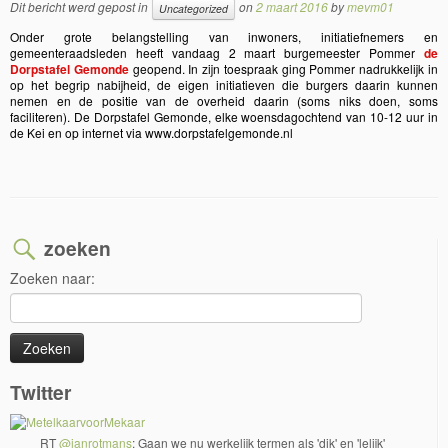
Dit bericht werd gepost in
on
2 maart 2016
by
mevm01
Uncategorized
Onder grote belangstelling van inwoners, initiatiefnemers en
gemeenteraadsleden heeft vandaag 2 maart burgemeester Pommer
de
Dorpstafel Gemonde
geopend. In zijn toespraak ging Pommer nadrukkelijk in
op het begrip nabijheid, de eigen initiatieven die burgers daarin kunnen
nemen en de positie van de overheid daarin (soms niks doen, soms
faciliteren). De Dorpstafel Gemonde, elke woensdagochtend van 10-12 uur in
de Kei en op internet via
www.dorpstafelgemonde.nl
zoeken
Zoeken naar:
Twitter
RT
@janrotmans
: Gaan we nu werkelijk termen als 'dik' en 'lelijk'