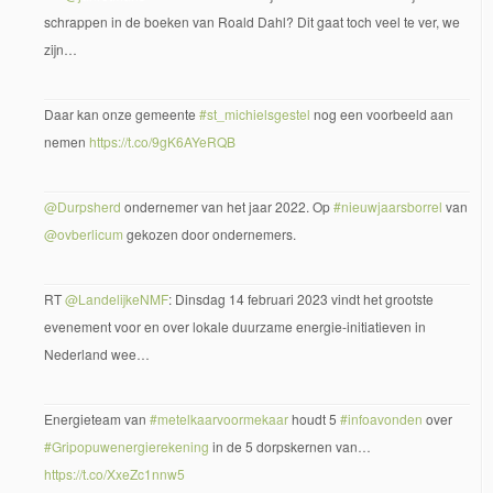
schrappen in de boeken van Roald Dahl? Dit gaat toch veel te ver, we
zijn…
Daar kan onze gemeente
#st_michielsgestel
nog een voorbeeld aan
nemen
https://t.co/9gK6AYeRQB
@Durpsherd
ondernemer van het jaar 2022. Op
#nieuwjaarsborrel
van
@ovberlicum
gekozen door ondernemers.
RT
@LandelijkeNMF
: Dinsdag 14 februari 2023 vindt het grootste
evenement voor en over lokale duurzame energie-initiatieven in
Nederland wee…
Energieteam van
#metelkaarvoormekaar
houdt 5
#infoavonden
over
#Gripopuwenergierekening
in de 5 dorpskernen van…
https://t.co/XxeZc1nnw5