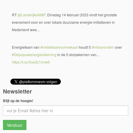
RT
@LandelijkeNMF
: Dinsdag 14 februari 2023 vindt het grootste
evenement voor en over lokale duurzame energie-initiatieven in
Nederland wee…
Energieteam van
#metelkaarvoormekaar
houdt 5
#infoavonden
over
#Gripopuwenergierekening
in de 5 dorpskernen van…
https://t.co/XxeZc1nnw5
Newsletter
Blijf op de hoogte!