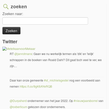
zoeken
Zoeken naar:
Twitter
RT
@janrotmans
: Gaan we nu werkelijk termen als 'dik' en 'lelijk'
schrappen in de boeken van Roald Dahl? Dit gaat toch veel te ver, we
zijn…
Daar kan onze gemeente
#st_michielsgestel
nog een voorbeeld aan
nemen
https://t.co/9gK6AYeRQB
@Durpsherd
ondernemer van het jaar 2022. Op
#nieuwjaarsborrel
van
@ovberlicum
gekozen door ondernemers.