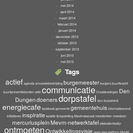
mei 2014
april 2014
maart 2014
februari 2014
januari 2014
december 2013
oktober 2013
september 2013
juni 2013
mei 2013
Tags
actief
burgemeester
agenda
armoedebestrijding
burgers
buurtkracht
communicatie
Den
buurtpreventieborden
cello
Creatievelingen
dorpstafel
Dungen
doeners
dun durpsherd
energiecafe
gemeentehuis
facebook
gemeente
informatieavond
inspiratie
initiatieven
isolatie
lijnopstelling
Maximakanaal
meedenken
meedoen
mercuriusplein
Mevm-netwerktafel
oliebollenfestijn
ontmoeten
Ontwikkelingsvisie
open dag
platform MevM