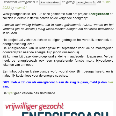
Dit bericht werd gepost in
en getagt
on
30 mei
Uncategorized
energiecoach
2023
by
mevm01
Welzijnsorganisatie BINT uit onze gemeente start het project
Energiecoach
en
zal zich in eerste instantie richten op de volgende doelgroep:
mensen met weinig inkomen die in slecht geïsoleerde huizen wonen en het
verbruik (en de kosten ) terug willen/moeten dringen om het leven betaalbaar
te houden.
Het project zal zich m.n. richten op eigen gedrag en het verbruik, maar ook op
energierekening lezen.
De energiecoach kan in ieder geval tot september voor kleine maatregelen
doorverwijzen naar de energieHulp (soort klussenbus).
Zij kunnen bij deze doelgroep
gratis
kleine maatregelen toepassen. Verder
heeft de energiecoach ook een signalerende functie m.b.t. bijvoorbeeld
tekenen van armoede.
Een introductie en kleine cursus wordt vooraf door Bint georganiseerd, en is
natuurlijk kostenloos voor de energie coaches.
DUS: heb je zin om als energiecoach aan de slag te gaan, meld je dan
hier
aan.
De
flyer
geeft verdere basisinformatie.