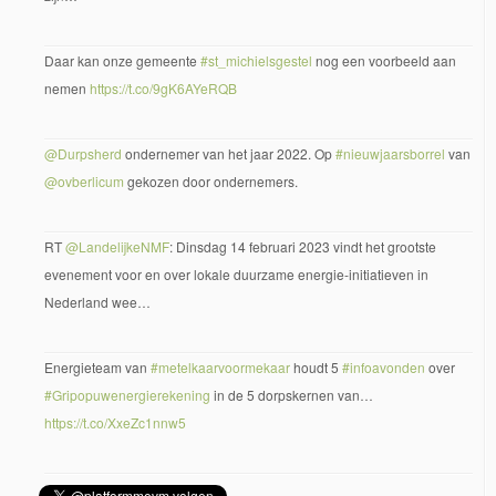
Daar kan onze gemeente
#st_michielsgestel
nog een voorbeeld aan
nemen
https://t.co/9gK6AYeRQB
@Durpsherd
ondernemer van het jaar 2022. Op
#nieuwjaarsborrel
van
@ovberlicum
gekozen door ondernemers.
RT
@LandelijkeNMF
: Dinsdag 14 februari 2023 vindt het grootste
evenement voor en over lokale duurzame energie-initiatieven in
Nederland wee…
Energieteam van
#metelkaarvoormekaar
houdt 5
#infoavonden
over
#Gripopuwenergierekening
in de 5 dorpskernen van…
https://t.co/XxeZc1nnw5