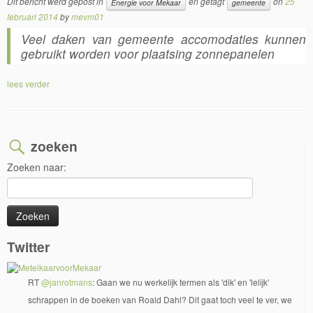
Dit bericht werd gepost in
en getagt
on
25
Energie voor Mekaar
gemeente
februari 2014
by
mevm01
Veel daken van gemeente accomodaties kunnen
gebruikt worden voor plaatsing zonnepanelen
lees verder
zoeken
Zoeken naar:
Twitter
RT
@janrotmans
: Gaan we nu werkelijk termen als 'dik' en 'lelijk'
schrappen in de boeken van Roald Dahl? Dit gaat toch veel te ver, we