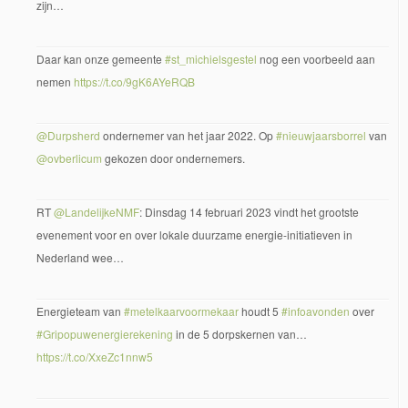
zijn…
Daar kan onze gemeente
#st_michielsgestel
nog een voorbeeld aan
nemen
https://t.co/9gK6AYeRQB
@Durpsherd
ondernemer van het jaar 2022. Op
#nieuwjaarsborrel
van
@ovberlicum
gekozen door ondernemers.
RT
@LandelijkeNMF
: Dinsdag 14 februari 2023 vindt het grootste
evenement voor en over lokale duurzame energie-initiatieven in
Nederland wee…
Energieteam van
#metelkaarvoormekaar
houdt 5
#infoavonden
over
#Gripopuwenergierekening
in de 5 dorpskernen van…
https://t.co/XxeZc1nnw5