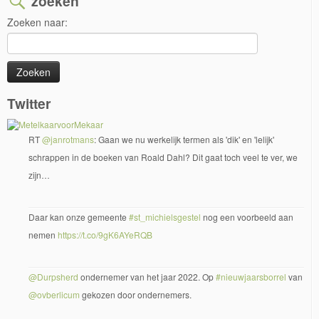
zoeken
Zoeken naar:
Twitter
RT
@janrotmans
: Gaan we nu werkelijk termen als 'dik' en 'lelijk'
schrappen in de boeken van Roald Dahl? Dit gaat toch veel te ver, we
zijn…
Daar kan onze gemeente
#st_michielsgestel
nog een voorbeeld aan
nemen
https://t.co/9gK6AYeRQB
@Durpsherd
ondernemer van het jaar 2022. Op
#nieuwjaarsborrel
van
@ovberlicum
gekozen door ondernemers.