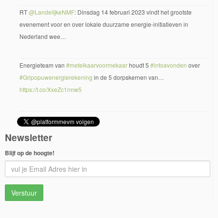
RT
@LandelijkeNMF
: Dinsdag 14 februari 2023 vindt het grootste
evenement voor en over lokale duurzame energie-initiatieven in
Nederland wee…
Energieteam van
#metelkaarvoormekaar
houdt 5
#infoavonden
over
#Gripopuwenergierekening
in de 5 dorpskernen van…
https://t.co/XxeZc1nnw5
Newsletter
Blijf op de hoogte!