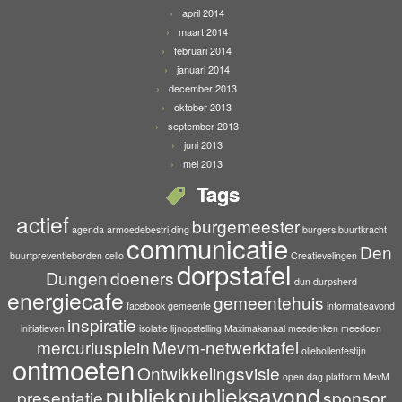
april 2014
maart 2014
februari 2014
januari 2014
december 2013
oktober 2013
september 2013
juni 2013
mei 2013
Tags
actief
burgemeester
agenda
armoedebestrijding
burgers
buurtkracht
communicatie
Den
buurtpreventieborden
cello
Creatievelingen
dorpstafel
Dungen
doeners
dun durpsherd
energiecafe
gemeentehuis
facebook
gemeente
informatieavond
inspiratie
initiatieven
isolatie
lijnopstelling
Maximakanaal
meedenken
meedoen
mercuriusplein
Mevm-netwerktafel
oliebollenfestijn
ontmoeten
Ontwikkelingsvisie
open dag
platform MevM
publiek
publieksavond
presentatie
sponsor