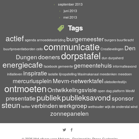
september 2013
juni 2013
mei 2013
Tags
actief
burgemeester
agenda
armoedebestrijding
burgers
buurtkracht
communicatie
Den
buurtpreventieborden
cello
Creatievelingen
dorpstafel
Dungen
doeners
dun durpsherd
energiecafe
gemeentehuis
facebook
gemeente
informatieavond
inspiratie
initiatieven
isolatie
lijnopstelling
Maximakanaal
meedenken
meedoen
mercuriusplein
Mevm-netwerktafel
oliebollenfestijn
ontmoeten
Ontwikkelingsvisie
open dag
platform MevM
publiek
publieksavond
presentatie
sponsor
steun
verbinden
werkgroep
twitter
wethouder
wijk de onderstal
wind
zonnepanelen
· © 2026
Met elkaar voor Mekaar
· Designed by
Press Customizr
·