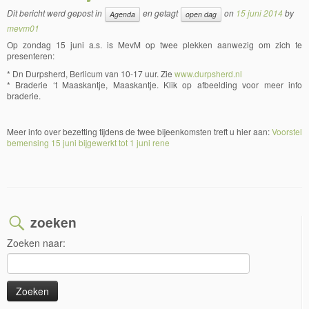
Dit bericht werd gepost in
en getagt
on
15 juni 2014
by
Agenda
open dag
mevm01
Op zondag 15 juni a.s. is MevM op twee plekken aanwezig om zich te
presenteren:
* Dn Durpsherd, Berlicum van 10-17 uur. Zie
www.durpsherd.nl
* Braderie ‘t Maaskantje, Maaskantje. Klik op afbeelding voor meer info
braderie.
Meer info over bezetting tijdens de twee bijeenkomsten treft u hier aan:
Voorstel
bemensing 15 juni bijgewerkt tot 1 juni rene
zoeken
Zoeken naar: