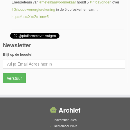
Energieteam van
#metelkaarvoormekaar
houdt 5
#infoavonden
over
#Gripopuwenergierekening
in de 5 dorpskernen van…
https://t.co/XxeZc1nnw5
Newsletter
Blijf op de hoogte!
Archief
november 2025
september 2025