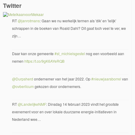
Twitter
RT
@janrotmans
: Gaan we nu werkelijk termen als 'dik' en 'lelijk'
schrappen in de boeken van Roald Dahl? Dit gaat toch veel te ver, we
zijn…
Daar kan onze gemeente
#st_michielsgestel
nog een voorbeeld aan
nemen
https://t.co/9gK6AYeRQB
@Durpsherd
ondernemer van het jaar 2022. Op
#nieuwjaarsborrel
van
@ovberlicum
gekozen door ondernemers.
RT
@LandelijkeNMF
: Dinsdag 14 februari 2023 vindt het grootste
evenement voor en over lokale duurzame energie-initiatieven in
Nederland wee…