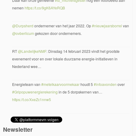
Daar kan onze gemeente
#st_michielsgestel
nog een voorbeeld aan
nemen
https://t.co/9gK6AYeRQB
@Durpsherd
ondernemer van het jaar 2022. Op
#nieuwjaarsborrel
van
@ovberlicum
gekozen door ondernemers.
RT
@LandelijkeNMF
: Dinsdag 14 februari 2023 vindt het grootste
evenement voor en over lokale duurzame energie-initiatieven in
Nederland wee…
Energieteam van
#metelkaarvoormekaar
houdt 5
#infoavonden
over
#Gripopuwenergierekening
in de 5 dorpskernen van…
https://t.co/XxeZc1nnw5
Newsletter