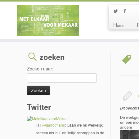
H
ome
zoeken
Zoeken naar:
Twitter
Dit bericht
De werkgroe
en een moo
RT
@janrotmans
: Gaan we nu werkelijk
ander
termen als 'dik' en 'lelijk' schrappen in de