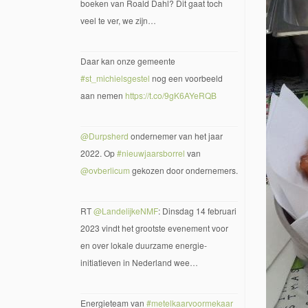
boeken van Roald Dahl? Dit gaat toch
veel te ver, we zijn…
Daar kan onze gemeente
#st_michielsgestel
nog een voorbeeld
aan nemen
https://t.co/9gK6AYeRQB
@Durpsherd
ondernemer van het jaar
2022. Op
#nieuwjaarsborrel
van
@ovberlicum
gekozen door ondernemers.
RT
@LandelijkeNMF
: Dinsdag 14 februari
2023 vindt het grootste evenement voor
en over lokale duurzame energie-
initiatieven in Nederland wee…
Energieteam van
#metelkaarvoormekaar