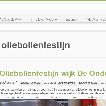
P
I
A
M
latform MevM
nitiatieven MevM
genda
evM & medi
oliebollenfestijn
Oliebollenfestijn wijk De Ond
 werd gepost in
en getagt
on
Wijk De Onderstal
oliebollenfestijn
wijk de onderstal
p buurtzorg/ burenhulp organiseert op 31 december een oliebollenfestijn in wijk: 
ie gelegenheid om de vraagverlegenheid te onderzoeken. Gisteren met de uitn
e buurtgenoten leren kennen. We verheug