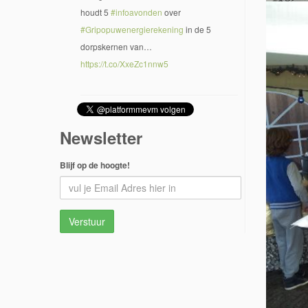
houdt 5
#infoavonden
over
#Gripopuwenergierekening
in de 5
dorpskernen van…
https://t.co/XxeZc1nnw5
Newsletter
Blijf op de hoogte!