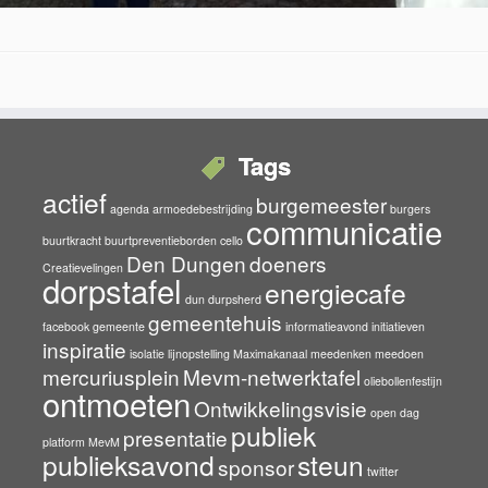
Tags
actief
burgemeester
agenda
armoedebestrijding
burgers
communicatie
buurtkracht
buurtpreventieborden
cello
Den Dungen
doeners
Creatievelingen
dorpstafel
energiecafe
dun durpsherd
gemeentehuis
facebook
gemeente
informatieavond
initiatieven
inspiratie
isolatie
lijnopstelling
Maximakanaal
meedenken
meedoen
mercuriusplein
Mevm-netwerktafel
oliebollenfestijn
ontmoeten
Ontwikkelingsvisie
open dag
publiek
presentatie
platform MevM
publieksavond
steun
sponsor
twitter