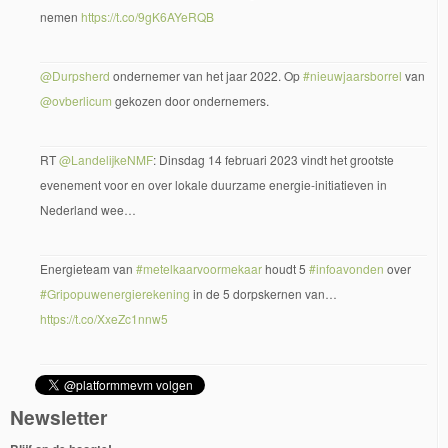
nemen
https://t.co/9gK6AYeRQB
@Durpsherd
ondernemer van het jaar 2022. Op
#nieuwjaarsborrel
van
@ovberlicum
gekozen door ondernemers.
RT
@LandelijkeNMF
: Dinsdag 14 februari 2023 vindt het grootste
evenement voor en over lokale duurzame energie-initiatieven in
Nederland wee…
Energieteam van
#metelkaarvoormekaar
houdt 5
#infoavonden
over
#Gripopuwenergierekening
in de 5 dorpskernen van…
https://t.co/XxeZc1nnw5
Newsletter