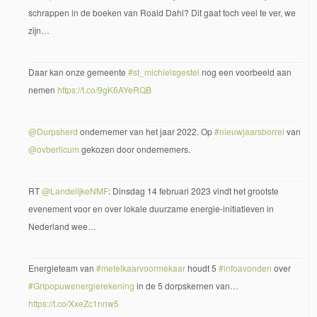
schrappen in de boeken van Roald Dahl? Dit gaat toch veel te ver, we
zijn…
Daar kan onze gemeente
#st_michielsgestel
nog een voorbeeld aan
nemen
https://t.co/9gK6AYeRQB
@Durpsherd
ondernemer van het jaar 2022. Op
#nieuwjaarsborrel
van
@ovberlicum
gekozen door ondernemers.
RT
@LandelijkeNMF
: Dinsdag 14 februari 2023 vindt het grootste
evenement voor en over lokale duurzame energie-initiatieven in
Nederland wee…
Energieteam van
#metelkaarvoormekaar
houdt 5
#infoavonden
over
#Gripopuwenergierekening
in de 5 dorpskernen van…
https://t.co/XxeZc1nnw5