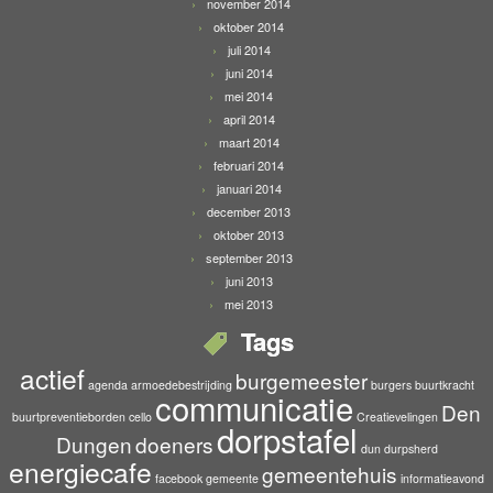
november 2014
oktober 2014
juli 2014
juni 2014
mei 2014
april 2014
maart 2014
februari 2014
januari 2014
december 2013
oktober 2013
september 2013
juni 2013
mei 2013
Tags
actief
burgemeester
agenda
armoedebestrijding
burgers
buurtkracht
communicatie
Den
buurtpreventieborden
cello
Creatievelingen
dorpstafel
Dungen
doeners
dun durpsherd
energiecafe
gemeentehuis
facebook
gemeente
informatieavond