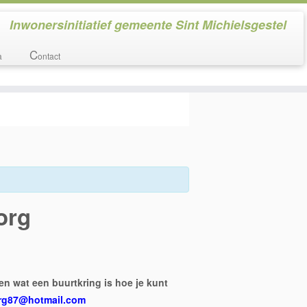
Inwonersinitiatief gemeente Sint Michielsgestel
C
a
ontact
org
en wat een buurtkring is hoe je kunt
rg87@hotmail.com