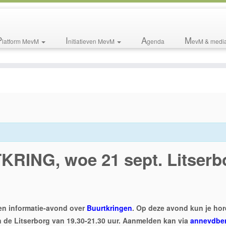
P
I
A
M
latform MevM
nitiatieven MevM
genda
evM & medi
RING, woe 21 sept. Litserb
en informatie-avond over
Buurtkringen
. Op deze avond kun je hor
n de Litserborg van 19.30-21.30 uur. Aanmelden kan via
annevdbe