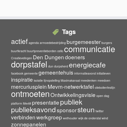
Tags
actief
burgemeester
agenda
armoedebestrijding
burgers
communicatie
buurtkracht
buurtpreventieborden
cello
Den Dungen
doeners
Creatievelingen
dorpstafel
energiecafe
dun durpsherd
gemeentehuis
facebook
gemeente
informatieavond
initiatieven
inspiratie
isolatie
lijnopstelling
Maximakanaal
meedenken
meedoen
mercuriusplein
Mevm-netwerktafel
oliebollenfestijn
ontmoeten
Ontwikkelingsvisie
open dag
publiek
presentatie
platform MevM
publieksavond
steun
sponsor
twitter
verbinden
werkgroep
wethouder
wijk de onderstal
wind
zonnepanelen