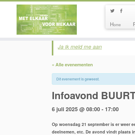
H
ome
Ja ik meld me aan
« Alle evenementen
Dit evenement is geweest.
Infoavond BUURTK
6 juli 2025 @ 08:00
-
17:00
Op woensdag 21 september is er weer e
deelnemen, etc. De avond vindt plaats i