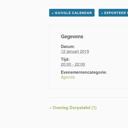
+ GOOGLE CALENDAR
+ EXPORTEER 
Gegevens
Datum:
12 januari 2015
Tijd:
20:00 - 22:00
Evenementencategorie:
Agenda
«
Overleg Dorpstafel (1)
Evenementnavigatie