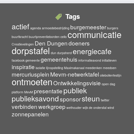
Tags
actief
burgemeester
agenda
armoedebestrijding
burgers
communicatie
buurtkracht
buurtpreventieborden
cello
Den Dungen
doeners
Creatievelingen
dorpstafel
energiecafe
dun durpsherd
gemeentehuis
facebook
gemeente
informatieavond
initiatieven
inspiratie
isolatie
lijnopstelling
Maximakanaal
meedenken
meedoen
mercuriusplein
Mevm-netwerktafel
oliebollenfestijn
ontmoeten
Ontwikkelingsvisie
open dag
publiek
presentatie
platform MevM
publieksavond
steun
sponsor
twitter
verbinden
werkgroep
wethouder
wijk de onderstal
wind
zonnepanelen