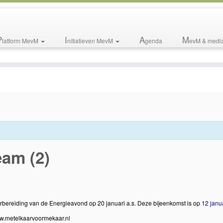
P
I
A
M
latform MevM
nitiatieven MevM
genda
evM & medi
eam (2)
orbereiding van de Energieavond op 20 januari a.s. Deze bijeenkomst is op
12 janu
w.metelkaarvoormekaar.nl