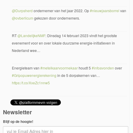
@Durpsherd
ondernemer van het jaar 2022. Op
#nieuwjaarsborrel
van
@ovberlicum
gekozen door ondernemers.
RT
@LandelijkeNMF
: Dinsdag 14 februari 2023 vindt het grootste
evenement voor en over lokale duurzame energie-initiatieven in
Nederland wee…
Energieteam van
#metelkaarvoormekaar
houdt 5
#infoavonden
over
#Gripopuwenergierekening
in de 5 dorpskernen van…
https://t.co/XxeZc1nnw5
Newsletter
Blijf op de hoogte!