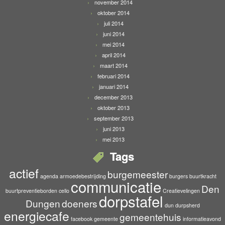
november 2014
oktober 2014
juli 2014
juni 2014
mei 2014
april 2014
maart 2014
februari 2014
januari 2014
december 2013
oktober 2013
september 2013
juni 2013
mei 2013
Tags
actief
burgemeester
agenda
armoedebestrijding
burgers
buurtkracht
communicatie
Den
buurtpreventieborden
cello
Creatievelingen
dorpstafel
Dungen
doeners
dun durpsherd
energiecafe
gemeentehuis
facebook
gemeente
informatieavond