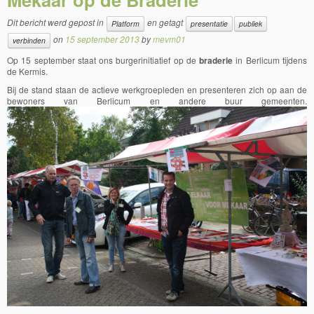
Dit bericht werd gepost in
en getagt
Platform
presentatie
publiek
on
15 september 2013
by
mevm01
verbinden
Op 15 september staat ons burgerinitiatief op de
braderie
in Berlicum tijdens
de Kermis.
Bij de stand staan de actieve werkgroepleden en presenteren zich op aan de
bewoners van Berlicum en andere buur gemeenten.