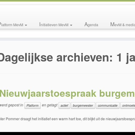
P
I
A
M
latform MevM
nitiatieven MevM
genda
evM & medi
Dagelijkse archieven:
1 j
Nieuwjaarstoespraak burge
 werd gepost in
en getagt
Platform
actief
burgemeester
communicatie
ontmoet
r Pommer draagt het initiatief een warm hart toe, dit blijkt uit de nieuwjaarstoes