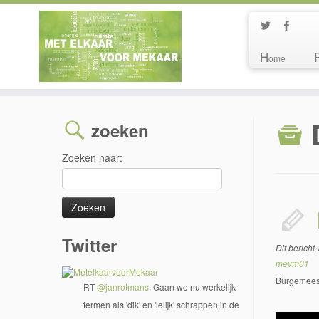
H
ome
zoeken
Zoeken naar:
Twitter
Dit bericht
mevm01
Burgemeeste
RT
@janrotmans
: Gaan we nu werkelijk
termen als 'dik' en 'lelijk' schrappen in de