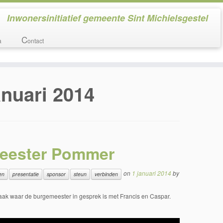
Inwonersinitiatief gemeente Sint Michielsgestel
C
a
ontact
anuari 2014
meester Pommer
on
1 januari 2014
by
en
presentatie
sponsor
steun
verbinden
praak waar de burgemeester in gesprek is met Francis en Caspar.