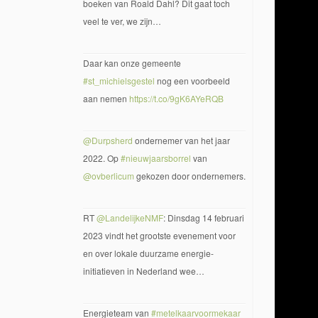
boeken van Roald Dahl? Dit gaat toch
veel te ver, we zijn…
Daar kan onze gemeente
#st_michielsgestel
nog een voorbeeld
aan nemen
https://t.co/9gK6AYeRQB
@Durpsherd
ondernemer van het jaar
2022. Op
#nieuwjaarsborrel
van
@ovberlicum
gekozen door ondernemers.
RT
@LandelijkeNMF
: Dinsdag 14 februari
2023 vindt het grootste evenement voor
en over lokale duurzame energie-
initiatieven in Nederland wee…
Energieteam van
#metelkaarvoormekaar