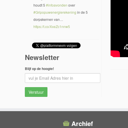
houdt 5
#infoavonden
over
#Gripopuwenergierekening
in de 5
dorpskernen van…
https://t.co/XxeZc1nnw5
Newsletter
Blijf op de hoogte!
Archief