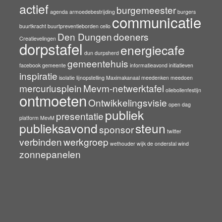
actief
burgemeester
agenda
armoedebestrijding
burgers
communicatie
buurtkracht
buurtpreventieborden
cello
Den Dungen
doeners
Creatievelingen
dorpstafel
energiecafe
dun durpsherd
gemeentehuis
facebook
gemeente
informatieavond
initiatieven
inspiratie
isolatie
lijnopstelling
Maximakanaal
meedenken
meedoen
mercuriusplein
Mevm-netwerktafel
oliebollenfestijn
ontmoeten
Ontwikkelingsvisie
open dag
publiek
presentatie
platform MevM
publieksavond
steun
sponsor
twitter
verbinden
werkgroep
wethouder
wijk de onderstal
wind
zonnepanelen